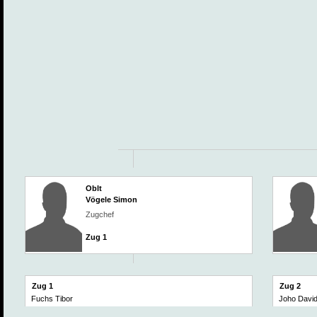
Oblt
Vögele Simon
Zugchef
Zug 1
Zug 1
Zug 2
Fuchs Tibor
Joho Davi
Vögele Simon
Knecht Chr