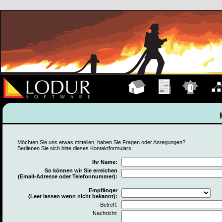
Hauptseite
Übungen
Einsätze
Organ
Möchten Sie uns etwas mitteilen, haben Sie Fragen oder Anregungen?
Bedienen Sie sich bitte dieses Kontaktformulars:
Ihr Name:
So können wir Sie erreichen
(Email-Adresse oder Telefonnummer):
Empfänger
(Leer lassen wenn nicht bekannt):
Betreff:
Nachricht: