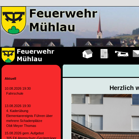
Hauptseite
Übungen
Fahrzeuge
Kont
Aktuell
Herzlich 
10.08.2026 19:30
Fahrschule
13.08.2026 19:30
4. Kaderübung
Elementarereignis Führen über
mehrere Schadenplätze
Oblt Meyer Thomas
15.08.2026 gem. Aufgebot
305 FK Atemschutz-Geräteträger