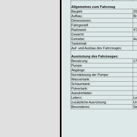
Allgemeines zum Fahrzeug
Baujahr
20
Aufbau:
Br
Dimensionen:
Fahrgestell:
Radstand:
4
Gewicht:
Getriebe:
Au
Tankinhalt:
Auf- und Ausbau des Fahrzeuges:
Ausrüstung des Fahrzeuges:
Besatzung:
17
Pumpe:
Abgänge:
Normleistung der Pumpe:
Wassertank:
Schaumtank:
Pulvertank:
Autodrehleiter:
Leitern:
Le
zusätzliche Ausrüstung:
Um
Besonderes:
Se