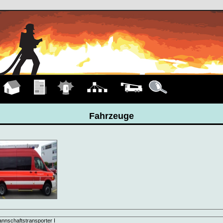
Hauptseite
Übungen
Einsätze
Organigramm
Fahrzeuge
Details
Fahrzeuge
nnschaftstransporter I