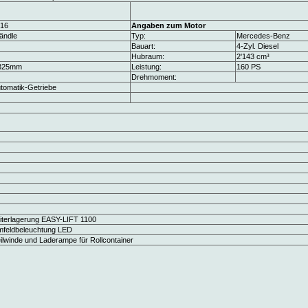
16
Angaben zum Motor
ändle
Typ:
Mercedes-Benz
Bauart:
4-Zyl. Diesel
Hubraum:
2'143 cm³
'325mm
Leistung:
160 PS
Drehmoment:
tomatik-Getriebe
iterlagerung EASY-LIFT 1100
feldbeleuchtung LED
ilwinde und Laderampe für Rollcontainer