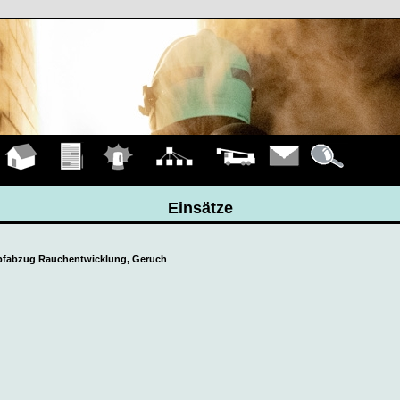
Hauptseite
Übungen
Einsätze
Organigramm
Fahrzeuge
Kontakt
Details
Einsätze
mpfabzug Rauchentwicklung, Geruch