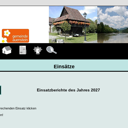
Hauptseite
Übungen
Einsätze
Details
Einsätze
Einsatzberichte des Jahres 2027
prechenden Einsatz klicken
en!