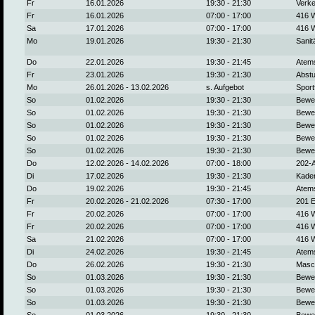
Fr
16.01.2026
19:30 - 21:30
Verk
Fr
16.01.2026
07:00 - 17:00
416 W
Sa
17.01.2026
07:00 - 17:00
416 W
Mo
19.01.2026
19:30 - 21:30
Sanit
Do
22.01.2026
19:30 - 21:45
Atem
Fr
23.01.2026
19:30 - 21:30
Abstu
Mo
26.01.2026 - 13.02.2026
s. Aufgebot
Sport
So
01.02.2026
19:30 - 21:30
Bewe
So
01.02.2026
19:30 - 21:30
Bewe
So
01.02.2026
19:30 - 21:30
Bewe
So
01.02.2026
19:30 - 21:30
Bewe
So
01.02.2026
19:30 - 21:30
Bewe
Do
12.02.2026 - 14.02.2026
07:00 - 18:00
202-A
Di
17.02.2026
19:30 - 21:30
Kade
Do
19.02.2026
19:30 - 21:45
Atem
Fr
20.02.2026 - 21.02.2026
07:30 - 17:00
201 E
Fr
20.02.2026
07:00 - 17:00
416 W
Fr
20.02.2026
07:00 - 17:00
416 W
Sa
21.02.2026
07:00 - 17:00
416 W
Di
24.02.2026
19:30 - 21:45
Atem
Do
26.02.2026
19:30 - 21:30
Masch
So
01.03.2026
19:30 - 21:30
Bewe
So
01.03.2026
19:30 - 21:30
Bewe
So
01.03.2026
19:30 - 21:30
Bewe