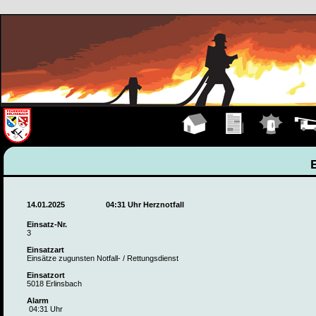
Hauptseite
Übungen
Einsätze
Fahrz
14.01.2025
04:31 Uhr Herznotfall
Einsatz-Nr.
3
Einsatzart
Einsätze zugunsten Notfall- / Rettungsdienst
Einsatzort
5018 Erlinsbach
Alarm
04:31 Uhr