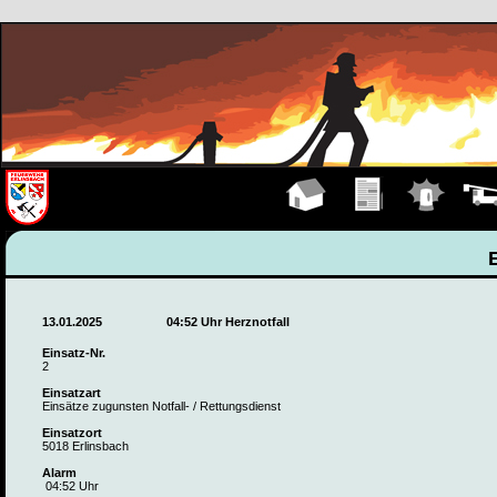
Hauptseite
Übungen
Einsätze
Fahrz
13.01.2025
04:52 Uhr Herznotfall
Einsatz-Nr.
2
Einsatzart
Einsätze zugunsten Notfall- / Rettungsdienst
Einsatzort
5018 Erlinsbach
Alarm
04:52 Uhr