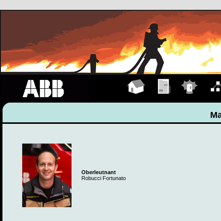
Hauptseite
Übungen
Einsätze
Organ
Ma
Oberleutnant
Robucci Fortunato